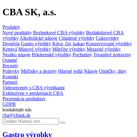
CBA SK, a.s.
Produkty
Nové produkty
Bezlepkové CBA výrobky
Bezlaktózové CBA
výrobky
Alkoholické nápoje
Chladené výrobky
Cukrovinky
Drogéria
Gastro výrobky
Káva, čaj, kakao
Konzervované výrobky
Krmivá
Mäsové výrobky
Mliečne výrobky
Mrazené výrobky
Nealko nápoje
Pekárenské výrobky
Pochutiny
Trvanlivé potraviny
Ostatné
Recepty
Polievky
Múčniky a dezerty
Hlavné jedlá
Nápoje
Omáčky, dipy
Kontakt
Partneri
Videorecepty s CBA výrobkami
Exkluzívne v predajniach CBA
Prezentácia produktov
GDPR
kontaktujte nás
cba@cbask.sk
Gastro výrobky