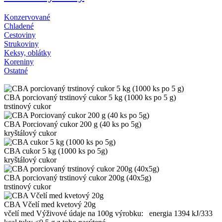
Konzervované
Chladené
Cestoviny
Strukoviny
Keksy, oblátky
Koreniny
Ostatné
CBA porciovaný trstinový cukor 5 kg (1000 ks po 5 g)
trstinový cukor
CBA Porciovaný cukor 200 g (40 ks po 5g)
kryštálový cukor
CBA cukor 5 kg (1000 ks po 5g)
kryštálový cukor
CBA porciovaný trstinový cukor 200g (40x5g)
trstinový cukor
CBA Včelí med kvetový 20g
včelí med Výživové údaje na 100g výrobku: energia 1394 kJ/333