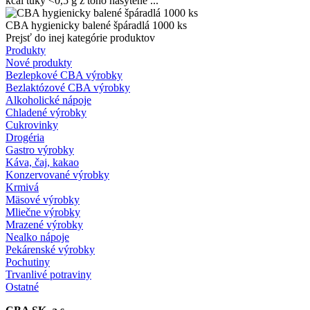
kcal tuky ˂0,5 g z toho nasýtené ...
CBA hygienicky balené špáradlá 1000 ks
Prejsť do inej kategórie produktov
Produkty
Nové produkty
Bezlepkové CBA výrobky
Bezlaktózové CBA výrobky
Alkoholické nápoje
Chladené výrobky
Cukrovinky
Drogéria
Gastro výrobky
Káva, čaj, kakao
Konzervované výrobky
Krmivá
Mäsové výrobky
Mliečne výrobky
Mrazené výrobky
Nealko nápoje
Pekárenské výrobky
Pochutiny
Trvanlivé potraviny
Ostatné