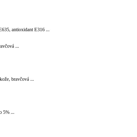
E635, antioxidant E316 ...
avčová ...
ože, bravčová ...
o 5% ...