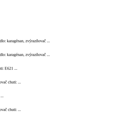
adlo: karagénan, zvýrazňovač ...
adlo: karagénan, zvýrazňovač ...
i: E621 ...
ač chuti: ...
...
ač chuti: ...