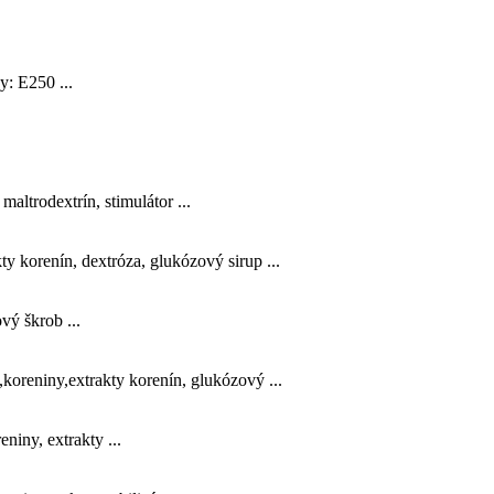
: E250 ...
altrodextrín, stimulátor ...
 korenín, dextróza, glukózový sirup ...
vý škrob ...
oreniny,extrakty korenín, glukózový ...
niny, extrakty ...