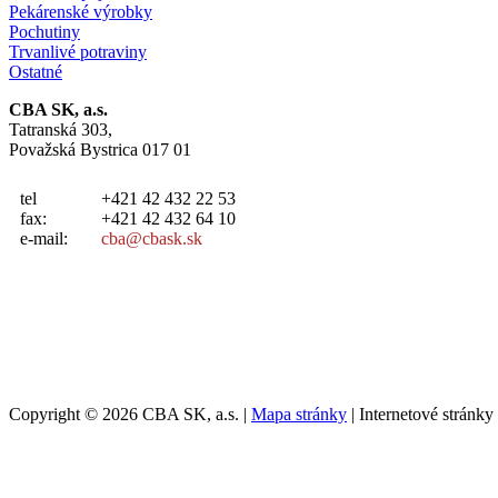
Pekárenské výrobky
Pochutiny
Trvanlivé potraviny
Ostatné
CBA SK, a.s.
Tatranská 303,
Považská Bystrica 017 01
tel
+421 42 432 22 53
fax:
+421 42 432 64 10
e-mail:
cba@cbask.sk
Copyright © 2026 CBA SK, a.s. |
Mapa stránky
| Internetové stránk