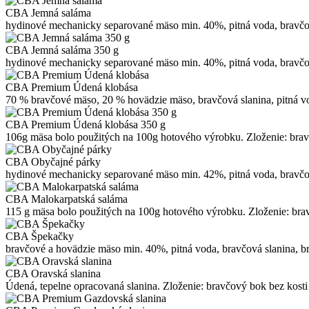
CBA Jemná saláma
hydinové mechanicky separované mäso min. 40%, pitná voda, bravčové
CBA Jemná saláma 350 g
hydinové mechanicky separované mäso min. 40%, pitná voda, bravčové
CBA Premium Údená klobása
70 % bravčové mäso, 20 % hovädzie mäso, bravčová slanina, pitná voda,
CBA Premium Údená klobása 350 g
106g mäsa bolo použitých na 100g hotového výrobku. Zloženie: bravčo
CBA Obyčajné párky
hydinové mechanicky separované mäso min. 42%, pitná voda, bravčové 
CBA Malokarpatská saláma
115 g mäsa bolo použitých na 100g hotového výrobku. Zloženie: bravč
CBA Špekačky
bravčové a hovädzie mäso min. 40%, pitná voda, bravčová slanina, bra
CBA Oravská slanina
Údená, tepelne opracovaná slanina. Zloženie: bravčový bok bez kosti 