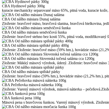
CBA Hydinové párky 300g
kuracie mechanicky separované mäso 65%, pitná voda, kuracie kože, z
CBA Od nášho mäsiara Dunaj saláma
Zloženie: bravčové mäso, bravčová slanina, bravčová bielkovina, jedl
CBA Od nášho mäsiara sendvičová šunka
Zloženie: bravčové stehno bez kosti 55%, pitná voda, modifikovaný šk
CBA Od nášho mäsiara spišské párky 400g
Zloženie: Zloženie: bravčové mäso (59% hm.), hovädzie mäso (21,2% h
CBA Od nášho mäsiara Slovenská točená saláma cca 1200g
Zloženie: Mäkký mäsový výrobok, údený. Zloženie: bravčové mäso 3
CBA Od nášho mäsiara spišské párky
Zloženie: bravčové mäso (59% hm.), hovädzie mäso (21,2% hm.), pitná
CBA Pečeňovka mäsová nátierka 100g
Zloženie: Varený mäsový výrobok, mäsová nátierka – pečeňová.Zlože
CBA šunková pena 100g
Mäsová pena s bravčovou šunkou. Varený mäsový výrobok. Zloženie: 