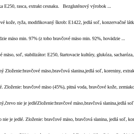
ka E250, rasca, extrakt cesnaku. Bezgluténový výrobok ...
 kože, ryža, modifikovaný škrob: E1422, jedlá soľ, konzervačné látky
ie mäso min. 97% (z toho bravčové mäso min. 92%, hovädzie ...
so, soľ, stabilizátor: E250, štartovacie kultúry, glukóza, sacharóza, m
Zloženie:bravčové mäso,bravčová slanina,jedlá soľ, koreniny, extrakty
é. Zloženie: bravčové mäso (45%), pitná voda, bravčové kože, zemiako
črevo nie je jedléZloženie:bravčové mäso,bravčová slanina,jedlá soľ,k
e je jedlé. Zloženie: bravčové mäso, bravčová slanina, jedlá soľ, kore