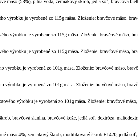
 mäso (58%), pitná voda, zemiakový škrob, jedlá soľ, bravčová bielkovi
o výrobku je vyrobené zo 115g mäsa. Zloženie: bravčové mäso, bravčo
ého výrobku je vyrobené zo 115g mäsa. Zloženie: bravčové mäso, brav
ého výrobku je vyrobené zo 115g mäsa. Zloženie: bravčové mäso, brav
o výrobku je vyrobená zo 101g mäsa. Zloženie: bravčové mäso, bravčo
o výrobku je vyrobená zo 101g mäsa. Zloženie: bravčové mäso, bravčo
tového výrobku je vyrobená zo 101g mäsa. Zloženie: bravčové mäso, 
b, bravčová slanina, bravčové kože, jedlá soľ, dextróza, maltodextrín,
vané mäso 4%, zemiakový škrob, modifikovaný škrob E1420, jedlá soľ, 