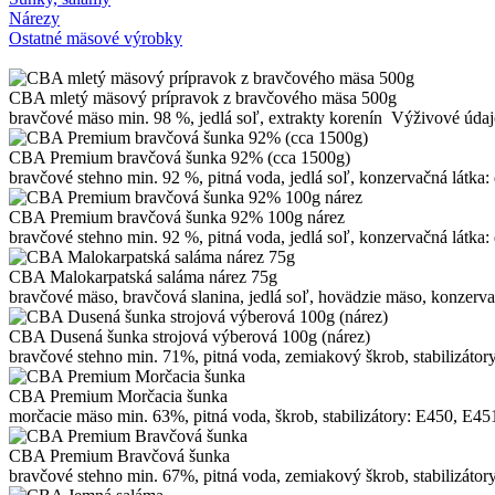
Nárezy
Ostatné mäsové výrobky
CBA mletý mäsový prípravok z bravčového mäsa 500g
bravčové mäso min. 98 %, jedlá soľ, extrakty korenín Výživové údaj
CBA Premium bravčová šunka 92% (cca 1500g)
bravčové stehno min. 92 %, pitná voda, jedlá soľ, konzervačná látka: 
CBA Premium bravčová šunka 92% 100g nárez
bravčové stehno min. 92 %, pitná voda, jedlá soľ, konzervačná látka: 
CBA Malokarpatská saláma nárez 75g
bravčové mäso, bravčová slanina, jedlá soľ, hovädzie mäso, konzervač
CBA Dusená šunka strojová výberová 100g (nárez)
bravčové stehno min. 71%, pitná voda, zemiakový škrob, stabilizátory
CBA Premium Morčacia šunka
morčacie mäso min. 63%, pitná voda, škrob, stabilizátory: E450, E451
CBA Premium Bravčová šunka
bravčové stehno min. 67%, pitná voda, zemiakový škrob, stabilizátory