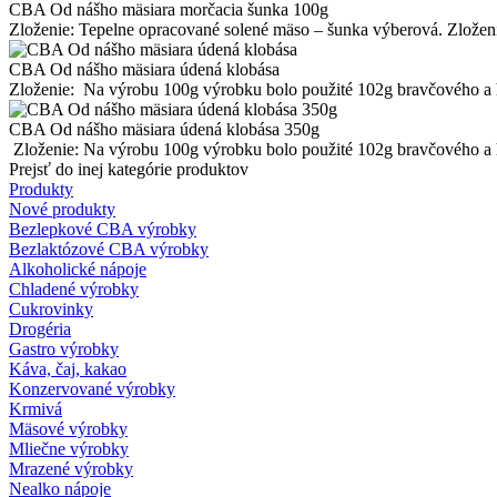
CBA Od nášho mäsiara morčacia šunka 100g
Zloženie: Tepelne opracované solené mäso – šunka výberová. Zloženie
CBA Od nášho mäsiara údená klobása
Zloženie: Na výrobu 100g výrobku bolo použité 102g bravčového a ho
CBA Od nášho mäsiara údená klobása 350g
Zloženie: Na výrobu 100g výrobku bolo použité 102g bravčového a ho
Prejsť do inej kategórie produktov
Produkty
Nové produkty
Bezlepkové CBA výrobky
Bezlaktózové CBA výrobky
Alkoholické nápoje
Chladené výrobky
Cukrovinky
Drogéria
Gastro výrobky
Káva, čaj, kakao
Konzervované výrobky
Krmivá
Mäsové výrobky
Mliečne výrobky
Mrazené výrobky
Nealko nápoje