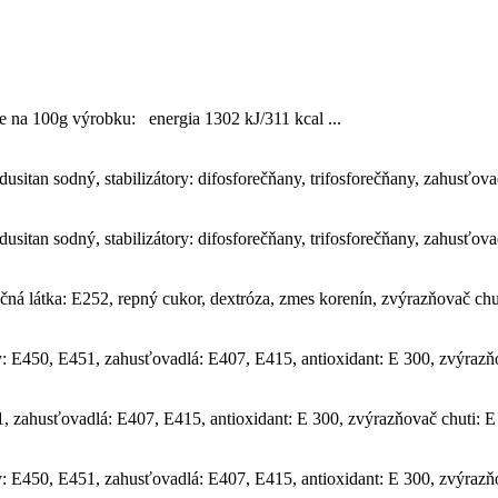
e na 100g výrobku: energia 1302 kJ/311 kcal ...
dusitan sodný, stabilizátory: difosforečňany, trifosforečňany, zahusťov
dusitan sodný, stabilizátory: difosforečňany, trifosforečňany, zahusťov
ná látka: E252, repný cukor, dextróza, zmes korenín, zvýrazňovač chut
: E450, E451, zahusťovadlá: E407, E415, antioxidant: E 300, zvýrazňov
, zahusťovadlá: E407, E415, antioxidant: E 300, zvýrazňovač chuti: E 
: E450, E451, zahusťovadlá: E407, E415, antioxidant: E 300, zvýrazňov