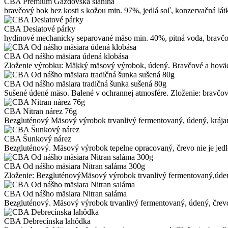
CBA Premium Gazdovská slanina
bravčový bok bez kosti s kožou min. 97%, jedlá soľ, konzervačná lát
CBA Desiatové párky
hydinové mechanicky separované mäso min. 40%, pitná voda, bravčové
CBA Od nášho mäsiara údená klobása
Zloženie výrobku: Mäkký mäsový výrobok, údený. Bravčové a hovädz
CBA Od nášho mäsiara tradičná šunka sušená 80g
Sušené údené mäso. Balené v ochrannej atmosfére. Zloženie: bravčové mä
CBA Nitran nárez 76g
Bezgluténový Mäsový výrobok trvanlivý fermentovaný, údený, krájaný 
CBA Šunkový nárez
Bezgluténový. Mäsový výrobok tepelne opracovaný, črevo nie je jedl
CBA Od nášho mäsiara Nitran saláma 300g
Zloženie: BezgluténovýMäsový výrobok trvanlivý fermentovaný,údený,
CBA Od nášho mäsiara Nitran saláma
Bezgluténový. Mäsový výrobok trvanlivý fermentovaný, údený, črevo ni
CBA Debrecínska lahôdka