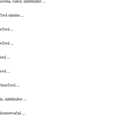
na, cukor, stabilizátor ...
vá slanina ...
čová ...
čová ...
vá ...
vá ...
bravčová ...
 stabilizátor ...
konzervačná ...