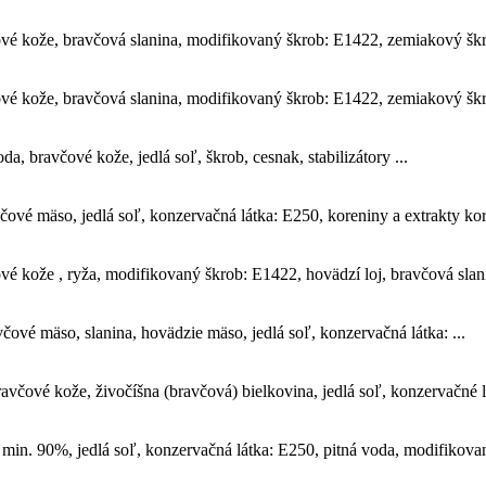
 kože, bravčová slanina, modifikovaný škrob: E1422, zemiakový škrob,
 kože, bravčová slanina, modifikovaný škrob: E1422, zemiakový škrob,
 bravčové kože, jedlá soľ, škrob, cesnak, stabilizátory ...
vé mäso, jedlá soľ, konzervačná látka: E250, koreniny a extrakty kore
kože , ryža, modifikovaný škrob: E1422, hovädzí loj, bravčová slanin
ové mäso, slanina, hovädzie mäso, jedlá soľ, konzervačná látka: ...
včové kože, živočíšna (bravčová) bielkovina, jedlá soľ, konzervačné lá
min. 90%, jedlá soľ, konzervačná látka: E250, pitná voda, modifikovan