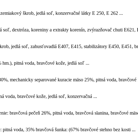
emiakový škrob, jedlá soľ, konzervačné látky E 250, E 262 ...
á soľ, dextróza, koreniny a extrakty korenín, zvýrazňovač chuti E621, 
rob, jedlá soľ, zahusťovadlá E407, E415, stabilizátory E450, E451, br
m.), pitná voda, bravčové kože, jedlá soľ ...
0%, mechanicky separované kuracie mäso 25%, pitná voda, bravčové k
 voda, bravčové kože, jedlá soľ, konzervačná ...
nie: bravčová pečeň 26%, pitná voda, bravčová slanina, bravčové mäs
pitná voda, 35% bravčová šunka: (67% bravčové stehno bez kosti ...