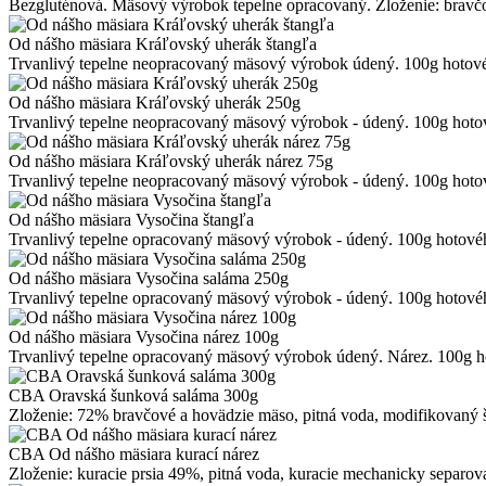
Bezgluténová. Mäsový výrobok tepelne opracovaný. Zloženie: bravčové
Od nášho mäsiara Kráľovský uherák štangľa
Trvanlivý tepelne neopracovaný mäsový výrobok údený. 100g hotovéh
Od nášho mäsiara Kráľovský uherák 250g
Trvanlivý tepelne neopracovaný mäsový výrobok - údený. 100g hotov
Od nášho mäsiara Kráľovský uherák nárez 75g
Trvanlivý tepelne neopracovaný mäsový výrobok - údený. 100g hotov
Od nášho mäsiara Vysočina štangľa
Trvanlivý tepelne opracovaný mäsový výrobok - údený. 100g hotovéh
Od nášho mäsiara Vysočina saláma 250g
Trvanlivý tepelne opracovaný mäsový výrobok - údený. 100g hotovéh
Od nášho mäsiara Vysočina nárez 100g
Trvanlivý tepelne opracovaný mäsový výrobok údený. Nárez. 100g ho
CBA Oravská šunková saláma 300g
Zloženie: 72% bravčové a hovädzie mäso, pitná voda, modifikovaný škro
CBA Od nášho mäsiara kurací nárez
Zloženie: kuracie prsia 49%, pitná voda, kuracie mechanicky separo