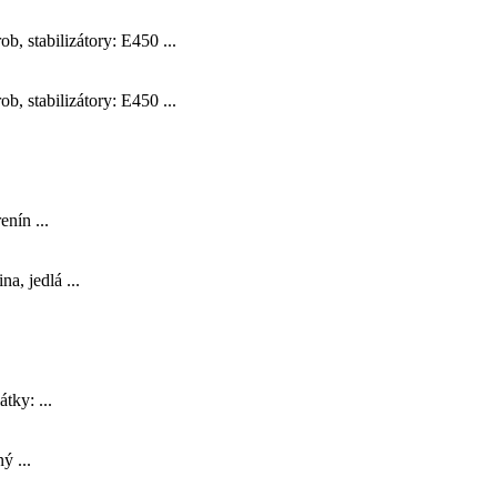
 stabilizátory: E450 ...
 stabilizátory: E450 ...
nín ...
a, jedlá ...
tky: ...
ý ...