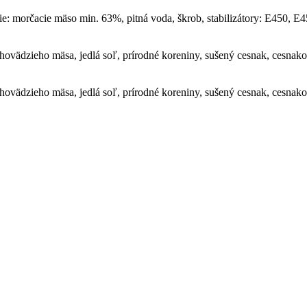
: morčacie mäso min. 63%, pitná voda, škrob, stabilizátory: E450, E45
vädzieho mäsa, jedlá soľ, prírodné koreniny, sušený cesnak, cesnakov
vädzieho mäsa, jedlá soľ, prírodné koreniny, sušený cesnak, cesnakov