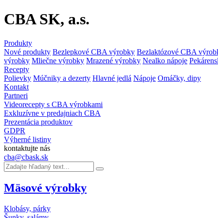
CBA SK, a.s.
Produkty
Nové produkty
Bezlepkové CBA výrobky
Bezlaktózové CBA výrob
výrobky
Mliečne výrobky
Mrazené výrobky
Nealko nápoje
Pekárens
Recepty
Polievky
Múčniky a dezerty
Hlavné jedlá
Nápoje
Omáčky, dipy
Kontakt
Partneri
Videorecepty s CBA výrobkami
Exkluzívne v predajniach CBA
Prezentácia produktov
GDPR
Výherné listiny
kontaktujte nás
cba@cbask.sk
Mäsové výrobky
Klobásy, párky
Šunky, salámy