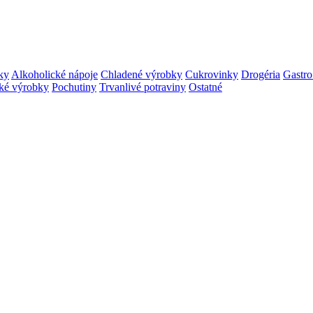
ky
Alkoholické nápoje
Chladené výrobky
Cukrovinky
Drogéria
Gastro
ké výrobky
Pochutiny
Trvanlivé potraviny
Ostatné