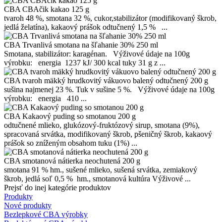
CBA CBAčik kakao 125 g
tvaroh 48 %, smotana 32 %, cukor,stabilizátor (modifikovaný škrob,
jedlá želatína), kakaový prášok odtučnený 1,5 % ...
CBA Trvanlivá smotana na šľahanie 30% 250 ml
Smotana, stabilizátor: karagénan. Výživové údaje na 100g
výrobku: energia 1237 kJ/ 300 kcal tuky 31 g z ...
CBA tvaroh mäkký hrudkovitý vákuovo balený odtučnený 200 g
sušina najmenej 23 %. Tuk v sušine 5 %. Výživové údaje na 100g
výrobku: energia 410 ...
CBA Kakaový puding so smotanou 200 g
odtučnené mlieko, glukózový-fruktózový sirup, smotana (9%),
spracovaná srvátka, modifikovaný škrob, pšeničný škrob, kakaový
prášok so zníženým obsahom tuku (1%) ...
CBA smotanová nátierka neochutená 200 g
smotana 91 % hm., sušené mlieko, sušená srvátka, zemiakový
škrob, jedlá soľ 0,5 % hm., smotanová kultúra Výživové ...
Prejsť do inej kategórie produktov
Produkty
Nové produkty
Bezlepkové CBA výrobky