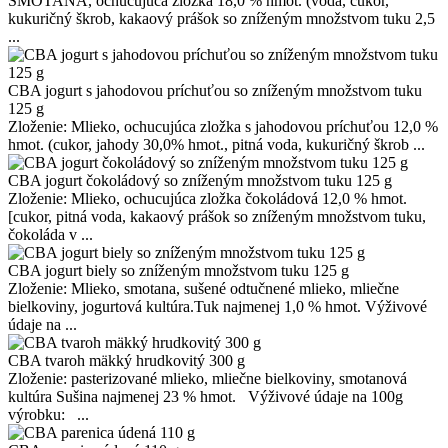
SMOTANA, ochucujúca zložka 18,0 % hmot. (voda, cukor,
kukuričný škrob, kakaový prášok so zníženým množstvom tuku 2,5
...
CBA jogurt s jahodovou príchuťou so zníženým množstvom tuku
125 g
Zloženie: Mlieko, ochucujúca zložka s jahodovou príchuťou 12,0 %
hmot. (cukor, jahody 30,0% hmot., pitná voda, kukuričný škrob ...
CBA jogurt čokoládový so zníženým množstvom tuku 125 g
Zloženie: Mlieko, ochucujúca zložka čokoládová 12,0 % hmot.
[cukor, pitná voda, kakaový prášok so zníženým množstvom tuku,
čokoláda v ...
CBA jogurt biely so zníženým množstvom tuku 125 g
Zloženie: Mlieko, smotana, sušené odtučnené mlieko, mliečne
bielkoviny, jogurtová kultúra.Tuk najmenej 1,0 % hmot. Výživové
údaje na ...
CBA tvaroh mäkký hrudkovitý 300 g
Zloženie: pasterizované mlieko, mliečne bielkoviny, smotanová
kultúra Sušina najmenej 23 % hmot. Výživové údaje na 100g
výrobku: ...