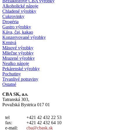
Bezlaktózové CBA výrobky
Alkoholické nápoje
Chladené výrobky
Cukrovinky
Drogéria
Gastro výrobky
Káva, čaj, kakao
Konzervované výrobky
Krmivá
Mäsové výrobky
Mliečne výrobky
Mrazené výrobky
Nealko nápoje
Pekárenské výrobky
Pochutiny
Trvanlivé potraviny
Ostatné
CBA SK, a.s.
Tatranská 303,
Považská Bystrica 017 01
tel
+421 42 432 22 53
fax:
+421 42 432 64 10
e-mail:
cba@cbask.sk