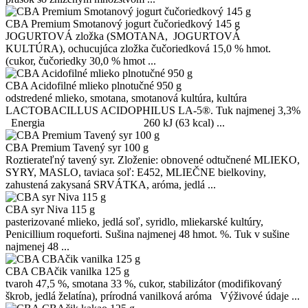
CBA Premium Smotanový jogurt čučoriedkový 145 g
JOGURTOVÁ zložka (SMOTANA, JOGURTOVÁ
KULTÚRA), ochucujúca zložka čučoriedková 15,0 % hmot.
(cukor, čučoriedky 30,0 % hmot ...
CBA Acidofilné mlieko plnotučné 950 g
odstredené mlieko, smotana, smotanová kultúra, kultúra
LACTOBACILLUS ACIDOPHILUS LA-5®. Tuk najmenej 3,3%
Energia 260 kJ (63 kcal) ...
CBA Premium Tavený syr 100 g
Roztierateľný tavený syr. Zloženie: obnovené odtučnené MLIEKO,
SYRY, MASLO, taviaca soľ: E452, MLIEČNE bielkoviny,
zahustená zakysaná SRVÁTKA, aróma, jedlá ...
CBA syr Niva 115 g
pasterizované mlieko, jedlá soľ, syridlo, mliekarské kultúry,
Penicillium roqueforti. Sušina najmenej 48 hmot. %. Tuk v sušine
najmenej 48 ...
CBA CBAčik vanilka 125 g
tvaroh 47,5 %, smotana 33 %, cukor, stabilizátor (modifikovaný
škrob, jedlá želatína), prírodná vanilková aróma Výživové údaje ...