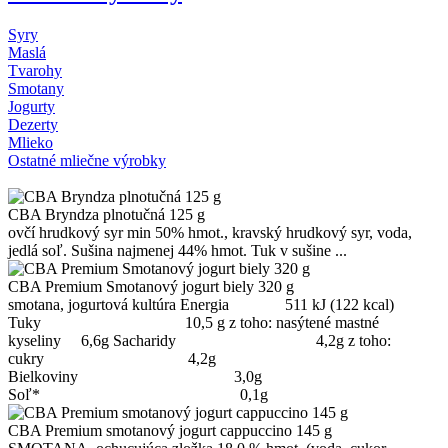
Syry
Maslá
Tvarohy
Smotany
Jogurty
Dezerty
Mlieko
Ostatné mliečne výrobky
CBA Bryndza plnotučná 125 g
ovčí hrudkový syr min 50% hmot., kravský hrudkový syr, voda,
jedlá soľ. Sušina najmenej 44% hmot. Tuk v sušine ...
CBA Premium Smotanový jogurt biely 320 g
smotana, jogurtová kultúra Energia 511 kJ (122 kcal)
Tuky 10,5 g z toho: nasýtené mastné
kyseliny 6,6g Sacharidy 4,2g z toho:
cukry 4,2g
Bielkoviny 3,0g
Soľ* 0,1g
CBA Premium smotanový jogurt cappuccino 145 g