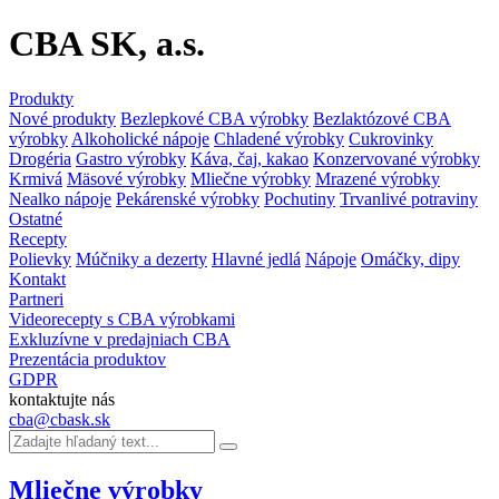
CBA SK, a.s.
Produkty
Nové produkty
Bezlepkové CBA výrobky
Bezlaktózové CBA
výrobky
Alkoholické nápoje
Chladené výrobky
Cukrovinky
Drogéria
Gastro výrobky
Káva, čaj, kakao
Konzervované výrobky
Krmivá
Mäsové výrobky
Mliečne výrobky
Mrazené výrobky
Nealko nápoje
Pekárenské výrobky
Pochutiny
Trvanlivé potraviny
Ostatné
Recepty
Polievky
Múčniky a dezerty
Hlavné jedlá
Nápoje
Omáčky, dipy
Kontakt
Partneri
Videorecepty s CBA výrobkami
Exkluzívne v predajniach CBA
Prezentácia produktov
GDPR
kontaktujte nás
cba@cbask.sk
Mliečne výrobky