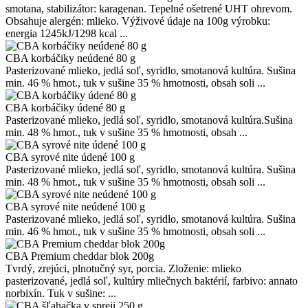
smotana, stabilizátor: karagenan. Tepelné ošetrené UHT ohrevom.
Obsahuje alergén: mlieko. Výživové údaje na 100g výrobku:
energia 1245kJ/1298 kcal ...
CBA korbáčiky neúdené 80 g
Pasterizované mlieko, jedlá soľ, syridlo, smotanová kultúra. Sušina
min. 46 % hmot., tuk v sušine 35 % hmotnosti, obsah soli ...
CBA korbáčiky údené 80 g
Pasterizované mlieko, jedlá soľ, syridlo, smotanová kultúra.Sušina
min. 48 % hmot., tuk v sušine 35 % hmotnosti, obsah ...
CBA syrové nite údené 100 g
Pasterizované mlieko, jedlá soľ, syridlo, smotanová kultúra. Sušina
min. 48 % hmot., tuk v sušine 35 % hmotnosti, obsah soli ...
CBA syrové nite neúdené 100 g
Pasterizované mlieko, jedlá soľ, syridlo, smotanová kultúra. Sušina
min. 46 % hmot., tuk v sušine 35 % hmotnosti, obsah soli ...
CBA Premium cheddar blok 200g
Tvrdý, zrejúci, plnotučný syr, porcia. Zloženie: mlieko
pasterizované, jedlá soľ, kultúry mliečnych baktérií, farbivo: annato
norbixín. Tuk v sušine: ...