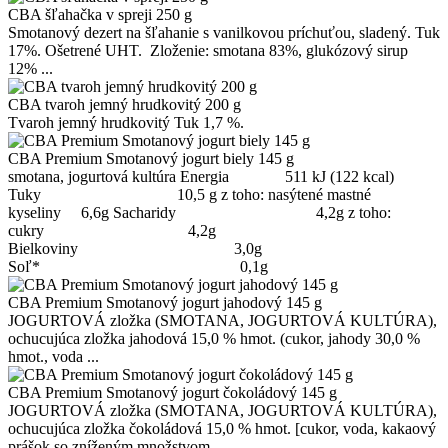
CBA šľahačka v spreji 250 g
Smotanový dezert na šľahanie s vanilkovou príchuťou, sladený. Tuk
17%. Ošetrené UHT. Zloženie: smotana 83%, glukózový sirup
12% ...
CBA tvaroh jemný hrudkovitý 200 g
Tvaroh jemný hrudkovitý Tuk 1,7 %.
CBA Premium Smotanový jogurt biely 145 g
smotana, jogurtová kultúra Energia 511 kJ (122 kcal)
Tuky 10,5 g z toho: nasýtené mastné
kyseliny 6,6g Sacharidy 4,2g z toho:
cukry 4,2g
Bielkoviny 3,0g
Soľ* 0,1g
CBA Premium Smotanový jogurt jahodový 145 g
JOGURTOVÁ zložka (SMOTANA, JOGURTOVÁ KULTÚRA),
ochucujúca zložka jahodová 15,0 % hmot. (cukor, jahody 30,0 %
hmot., voda ...
CBA Premium Smotanový jogurt čokoládový 145 g
JOGURTOVÁ zložka (SMOTANA, JOGURTOVÁ KULTÚRA),
ochucujúca zložka čokoládová 15,0 % hmot. [cukor, voda, kakaový
prášok so zníženým množstvom ...