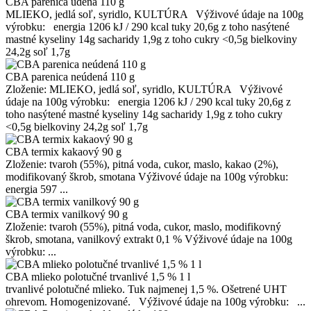
CBA parenica údená 110 g
MLIEKO, jedlá soľ, syridlo, KULTÚRA Výživové údaje na 100g
výrobku: energia 1206 kJ / 290 kcal tuky 20,6g z toho nasýtené
mastné kyseliny 14g sacharidy 1,9g z toho cukry <0,5g bielkoviny
24,2g soľ 1,7g
CBA parenica neúdená 110 g
Zloženie: MLIEKO, jedlá soľ, syridlo, KULTÚRA Výživové
údaje na 100g výrobku: energia 1206 kJ / 290 kcal tuky 20,6g z
toho nasýtené mastné kyseliny 14g sacharidy 1,9g z toho cukry
<0,5g bielkoviny 24,2g soľ 1,7g
CBA termix kakaový 90 g
Zloženie: tvaroh (55%), pitná voda, cukor, maslo, kakao (2%),
modifikovaný škrob, smotana Výživové údaje na 100g výrobku:
energia 597 ...
CBA termix vanilkový 90 g
Zloženie: tvaroh (55%), pitná voda, cukor, maslo, modifikovný
škrob, smotana, vanilkový extrakt 0,1 % Výživové údaje na 100g
výrobku: ...
CBA mlieko polotučné trvanlivé 1,5 % 1 l
trvanlivé polotučné mlieko. Tuk najmenej 1,5 %. Ošetrené UHT
ohrevom. Homogenizované. Výživové údaje na 100g výrobku: ...