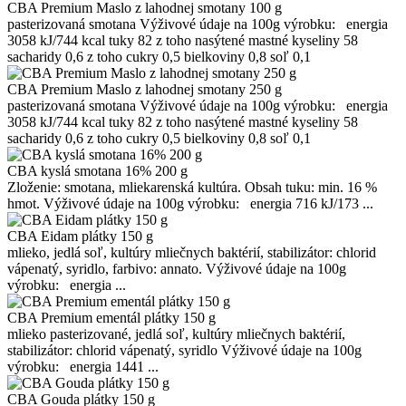
CBA Premium Maslo z lahodnej smotany 100 g
pasterizovaná smotana Výživové údaje na 100g výrobku: energia
3058 kJ/744 kcal tuky 82 z toho nasýtené mastné kyseliny 58
sacharidy 0,6 z toho cukry 0,5 bielkoviny 0,8 soľ 0,1
CBA Premium Maslo z lahodnej smotany 250 g
pasterizovaná smotana Výživové údaje na 100g výrobku: energia
3058 kJ/744 kcal tuky 82 z toho nasýtené mastné kyseliny 58
sacharidy 0,6 z toho cukry 0,5 bielkoviny 0,8 soľ 0,1
CBA kyslá smotana 16% 200 g
Zloženie: smotana, mliekarenská kultúra. Obsah tuku: min. 16 %
hmot. Výživové údaje na 100g výrobku: energia 716 kJ/173 ...
CBA Eidam plátky 150 g
mlieko, jedlá soľ, kultúry mliečnych baktérií, stabilizátor: chlorid
vápenatý, syridlo, farbivo: annato. Výživové údaje na 100g
výrobku: energia ...
CBA Premium ementál plátky 150 g
mlieko pasterizované, jedlá soľ, kultúry mliečnych baktérií,
stabilizátor: chlorid vápenatý, syridlo Výživové údaje na 100g
výrobku: energia 1441 ...
CBA Gouda plátky 150 g