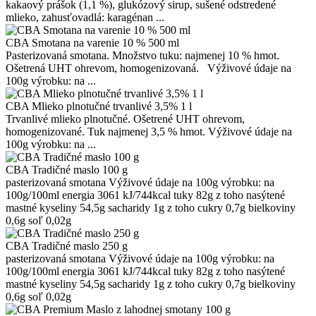
kakaový prášok (1,1 %), glukózový sirup, sušené odstredené
mlieko, zahusťovadlá: karagénan ...
CBA Smotana na varenie 10 % 500 ml
Pasterizovaná smotana. Množstvo tuku: najmenej 10 % hmot.
Ošetrená UHT ohrevom, homogenizovaná. Výživové údaje na
100g výrobku: na ...
CBA Mlieko plnotučné trvanlivé 3,5% 1 l
Trvanlivé mlieko plnotučné. Ošetrené UHT ohrevom,
homogenizované. Tuk najmenej 3,5 % hmot. Výživové údaje na
100g výrobku: na ...
CBA Tradičné maslo 100 g
pasterizovaná smotana Výživové údaje na 100g výrobku: na
100g/100ml energia 3061 kJ/744kcal tuky 82g z toho nasýtené
mastné kyseliny 54,5g sacharidy 1g z toho cukry 0,7g bielkoviny
0,6g soľ 0,02g
CBA Tradičné maslo 250 g
pasterizovaná smotana Výživové údaje na 100g výrobku: na
100g/100ml energia 3061 kJ/744kcal tuky 82g z toho nasýtené
mastné kyseliny 54,5g sacharidy 1g z toho cukry 0,7g bielkoviny
0,6g soľ 0,02g