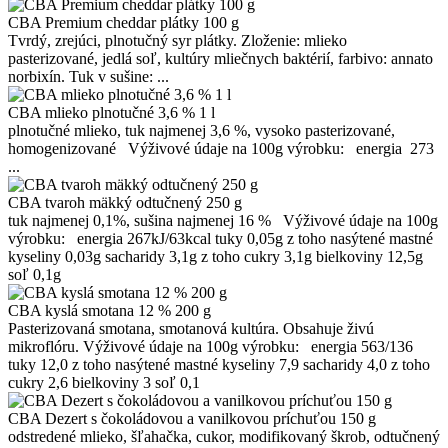
CBA Premium cheddar plátky 100 g
Tvrdý, zrejúci, plnotučný syr plátky. Zloženie: mlieko
pasterizované, jedlá soľ, kultúry mliečnych baktérií, farbivo: annato
norbixín. Tuk v sušine: ...
CBA mlieko plnotučné 3,6 % 1 l
plnotučné mlieko, tuk najmenej 3,6 %, vysoko pasterizované,
homogenizované Výživové údaje na 100g výrobku: energia 273
...
CBA tvaroh mäkký odtučnený 250 g
tuk najmenej 0,1%, sušina najmenej 16 % Výživové údaje na 100g
výrobku: energia 267kJ/63kcal tuky 0,05g z toho nasýtené mastné
kyseliny 0,03g sacharidy 3,1g z toho cukry 3,1g bielkoviny 12,5g
soľ 0,1g
CBA kyslá smotana 12 % 200 g
Pasterizovaná smotana, smotanová kultúra. Obsahuje živú
mikroflóru. Výživové údaje na 100g výrobku: energia 563/136
tuky 12,0 z toho nasýtené mastné kyseliny 7,9 sacharidy 4,0 z toho
cukry 2,6 bielkoviny 3 soľ 0,1
CBA Dezert s čokoládovou a vanilkovou príchuťou 150 g
odstredené mlieko, šľahačka, cukor, modifikovaný škrob, odtučnený