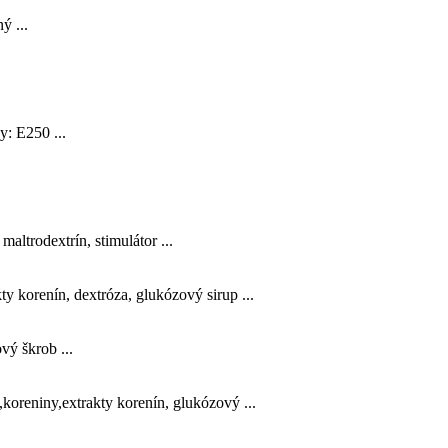
ý ...
: E250 ...
altrodextrín, stimulátor ...
 korenín, dextróza, glukózový sirup ...
vý škrob ...
oreniny,extrakty korenín, glukózový ...