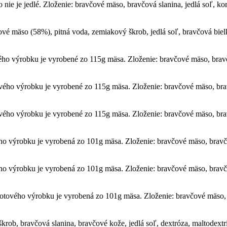
e je jedlé. Zloženie: bravčové mäso, bravčová slanina, jedlá soľ, kore
 mäso (58%), pitná voda, zemiakový škrob, jedlá soľ, bravčová bielkovi
o výrobku je vyrobené zo 115g mäsa. Zloženie: bravčové mäso, bravčo
ého výrobku je vyrobené zo 115g mäsa. Zloženie: bravčové mäso, brav
ého výrobku je vyrobené zo 115g mäsa. Zloženie: bravčové mäso, brav
o výrobku je vyrobená zo 101g mäsa. Zloženie: bravčové mäso, bravčo
o výrobku je vyrobená zo 101g mäsa. Zloženie: bravčové mäso, bravčo
tového výrobku je vyrobená zo 101g mäsa. Zloženie: bravčové mäso, 
b, bravčová slanina, bravčové kože, jedlá soľ, dextróza, maltodextrín,