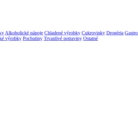
ky
Alkoholické nápoje
Chladené výrobky
Cukrovinky
Drogéria
Gastro
ké výrobky
Pochutiny
Trvanlivé potraviny
Ostatné