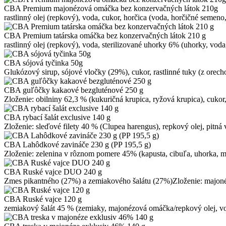
CBA Premium majonézová omáčka bez konzervačných látok 210g
rastlinný olej (repkový), voda, cukor, horčica (voda, horčičné semeno
CBA Premium tatárska omáčka bez konzervačných látok 210 g
rastlinný olej (repkový), voda, sterilizované uhorky 6% (uhorky, voda, o
CBA sójová tyčinka 50g
Glukózový sirup, sójové vločky (29%), cukor, rastlinné tuky (z orech
CBA guľôčky kakaové bezgluténové 250 g
Zloženie: obilniny 62,3 % (kukuričná krupica, ryžová krupica), cukor
CBA rybací šalát exclusive 140 g
Zloženie: sleďové filety 40 % (Clupea harengus), repkový olej, pitná 
CBA Lahôdkové zavináče 230 g (PP 195,5 g)
Zloženie: zelenina v rôznom pomere 45% (kapusta, cibuľa, uhorka, mr
CBA Ruské vajce DUO 240 g
Zmes pikantného (27%) a zemiakového šalátu (27%)Zloženie: majonézo
CBA Ruské vajce 120 g
zemiakový šalát 45 % (zemiaky, majonézová omáčka/repkový olej, voda