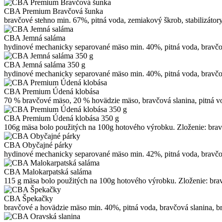
CBA Premium Bravčová šunka
bravčové stehno min. 67%, pitná voda, zemiakový škrob, stabilizátory
CBA Jemná saláma
hydinové mechanicky separované mäso min. 40%, pitná voda, bravčové
CBA Jemná saláma 350 g
hydinové mechanicky separované mäso min. 40%, pitná voda, bravčové
CBA Premium Údená klobása
70 % bravčové mäso, 20 % hovädzie mäso, bravčová slanina, pitná voda,
CBA Premium Údená klobása 350 g
106g mäsa bolo použitých na 100g hotového výrobku. Zloženie: bravčo
CBA Obyčajné párky
hydinové mechanicky separované mäso min. 42%, pitná voda, bravčové 
CBA Malokarpatská saláma
115 g mäsa bolo použitých na 100g hotového výrobku. Zloženie: bravč
CBA Špekačky
bravčové a hovädzie mäso min. 40%, pitná voda, bravčová slanina, bra