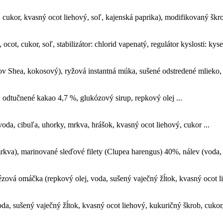
, cukor, kvasný ocot liehový, soľ, kajenská paprika), modifikovaný škro
cot, cukor, soľ, stabilizátor: chlorid vapenatý, regulátor kyslosti: kysel
ov Shea, kokosový), ryžová instantná múka, sušené odstredené mlieko, 
, odtučnené kakao 4,7 %, glukózový sirup, repkový olej ...
voda, cibuľa, uhorky, mrkva, hrášok, kvasný ocot liehový, cukor ...
kva), marinované sleďové filety (Clupea harengus) 40%, nálev (voda, 
vá omáčka (repkový olej, voda, sušený vaječný žĺtok, kvasný ocot li
, sušený vaječný žĺtok, kvasný ocot liehový, kukuričný škrob, cukor, 