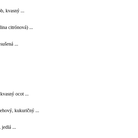
b, kvasný ...
ina citrónová) ...
sušená ...
kvasný ocot ...
ehový, kukuričný ...
jedlá ...