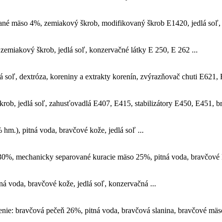
vané mäso 4%, zemiakový škrob, modifikovaný škrob E1420, jedlá soľ, 
emiakový škrob, jedlá soľ, konzervačné látky E 250, E 262 ...
á soľ, dextróza, koreniny a extrakty korenín, zvýrazňovač chuti E621, 
rob, jedlá soľ, zahusťovadlá E407, E415, stabilizátory E450, E451, br
m.), pitná voda, bravčové kože, jedlá soľ ...
0%, mechanicky separované kuracie mäso 25%, pitná voda, bravčové k
 voda, bravčové kože, jedlá soľ, konzervačná ...
nie: bravčová pečeň 26%, pitná voda, bravčová slanina, bravčové mäs