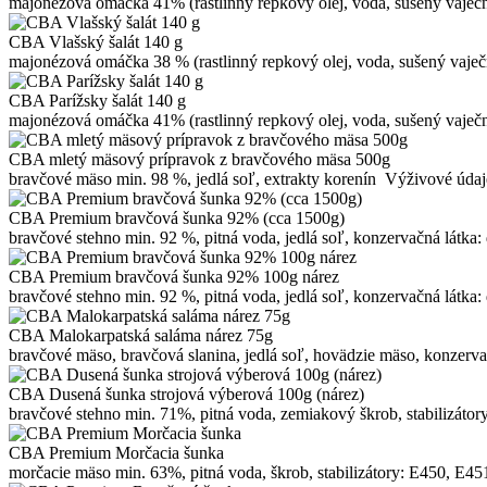
majonézová omáčka 41% (rastlinný repkový olej, voda, sušený vaječný 
CBA Vlašský šalát 140 g
majonézová omáčka 38 % (rastlinný repkový olej, voda, sušený vaječný
CBA Parížsky šalát 140 g
majonézová omáčka 41% (rastlinný repkový olej, voda, sušený vaječný 
CBA mletý mäsový prípravok z bravčového mäsa 500g
bravčové mäso min. 98 %, jedlá soľ, extrakty korenín Výživové údaj
CBA Premium bravčová šunka 92% (cca 1500g)
bravčové stehno min. 92 %, pitná voda, jedlá soľ, konzervačná látka: 
CBA Premium bravčová šunka 92% 100g nárez
bravčové stehno min. 92 %, pitná voda, jedlá soľ, konzervačná látka: 
CBA Malokarpatská saláma nárez 75g
bravčové mäso, bravčová slanina, jedlá soľ, hovädzie mäso, konzervač
CBA Dusená šunka strojová výberová 100g (nárez)
bravčové stehno min. 71%, pitná voda, zemiakový škrob, stabilizátory
CBA Premium Morčacia šunka
morčacie mäso min. 63%, pitná voda, škrob, stabilizátory: E450, E451