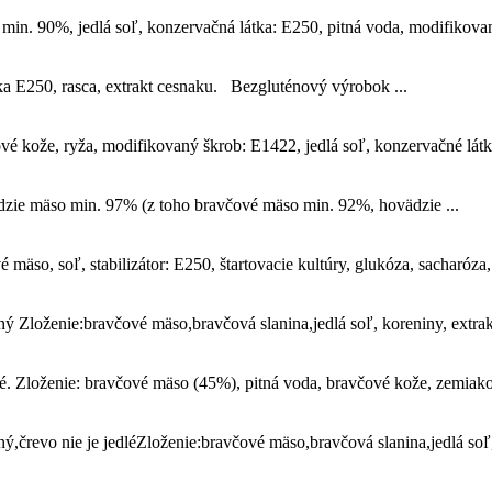
min. 90%, jedlá soľ, konzervačná látka: E250, pitná voda, modifikovan
ka E250, rasca, extrakt cesnaku. Bezgluténový výrobok ...
 kože, ryža, modifikovaný škrob: E1422, jedlá soľ, konzervačné látky
ie mäso min. 97% (z toho bravčové mäso min. 92%, hovädzie ...
so, soľ, stabilizátor: E250, štartovacie kultúry, glukóza, sacharóza, m
Zloženie:bravčové mäso,bravčová slanina,jedlá soľ, koreniny, extrakty
é. Zloženie: bravčové mäso (45%), pitná voda, bravčové kože, zemiako
črevo nie je jedléZloženie:bravčové mäso,bravčová slanina,jedlá soľ,k