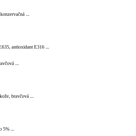
konzervačná ...
E635, antioxidant E316 ...
avčová ...
ože, bravčová ...
o 5% ...