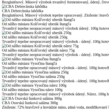
Bezgluténový. Mäsový výrobok trvanlivý fermentovaný, údený, črevo ni
CBA Debrecínska lahôdka
Bezgluténová. Mäsový výrobok tepelne opracovaný. Zloženie: bravčové
Od nášho mäsiara Kráľovský uherák štangľa
Trvanlivý tepelne neopracovaný mäsový výrobok údený. 100g hotovéh
Od nášho mäsiara Kráľovský uherák 250g
Trvanlivý tepelne neopracovaný mäsový výrobok - údený. 100g hotov
Od nášho mäsiara Kráľovský uherák nárez 75g
Trvanlivý tepelne neopracovaný mäsový výrobok - údený. 100g hotov
Od nášho mäsiara Vysočina štangľa
Trvanlivý tepelne opracovaný mäsový výrobok - údený. 100g hotovéh
Od nášho mäsiara Vysočina saláma 250g
Trvanlivý tepelne opracovaný mäsový výrobok - údený. 100g hotovéh
Od nášho mäsiara Vysočina nárez 100g
Trvanlivý tepelne opracovaný mäsový výrobok údený. Nárez. 100g ho
CBA Oravská šunková saláma 300g
Zloženie: 72% bravčové a hovädzie mäso, pitná voda, modifikovaný škro