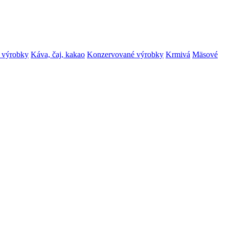
 výrobky
Káva, čaj, kakao
Konzervované výrobky
Krmivá
Mäsové