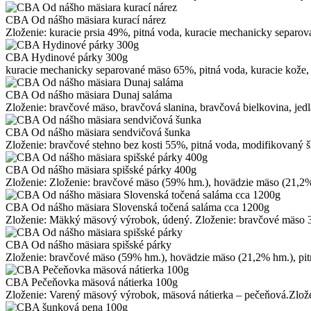
CBA Od nášho mäsiara kurací nárez
Zloženie: kuracie prsia 49%, pitná voda, kuracie mechanicky separo
CBA Hydinové párky 300g
kuracie mechanicky separované mäso 65%, pitná voda, kuracie kože, z
CBA Od nášho mäsiara Dunaj saláma
Zloženie: bravčové mäso, bravčová slanina, bravčová bielkovina, jedl
CBA Od nášho mäsiara sendvičová šunka
Zloženie: bravčové stehno bez kosti 55%, pitná voda, modifikovaný šk
CBA Od nášho mäsiara spišské párky 400g
Zloženie: Zloženie: bravčové mäso (59% hm.), hovädzie mäso (21,2% h
CBA Od nášho mäsiara Slovenská točená saláma cca 1200g
Zloženie: Mäkký mäsový výrobok, údený. Zloženie: bravčové mäso 3
CBA Od nášho mäsiara spišské párky
Zloženie: bravčové mäso (59% hm.), hovädzie mäso (21,2% hm.), pitná
CBA Pečeňovka mäsová nátierka 100g
Zloženie: Varený mäsový výrobok, mäsová nátierka – pečeňová.Zlože