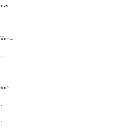
ový ...
čné ...
.
čné ...
.
.