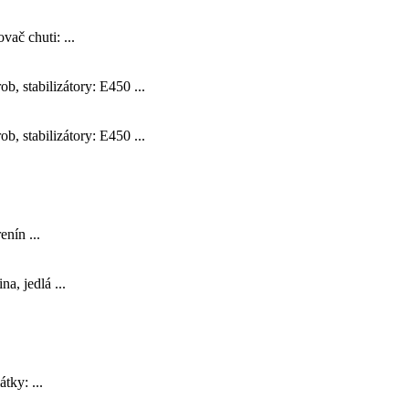
ač chuti: ...
 stabilizátory: E450 ...
 stabilizátory: E450 ...
nín ...
a, jedlá ...
tky: ...