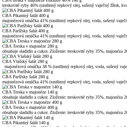
CBA treska v majonéze exklusiv 46% 140 g
treskovité ryby 46% (rastlinný repkový olej, sušený vaječný žĺtok, kv
CBA Pikantný šalát 400 g
majonézová omáčka 41% (rastlinný repkový olej, voda, sušený vaječný 
CBA Parížsky šalát 400 g
majonézová omáčka 41% (rastlinný repkový olej, voda, sušený vaječný 
CBA Treska v majonéze 280 g
obsahuje sladidlo a cukor. Zloženie: treskovité ryby 35%, majonéza 20
CBA Vlašský šalát 280 g
majonézová omáčka 38 % (rastlinný repkový olej, voda, sušený vaječn
CBA Parížsky šalát 280 g
majonézová omáčka 41% (rastlinný repkový olej, voda, sušený vaječný 
CBA Treska v majonéze 140 g
obsahuje sladidlo a cukor. Zloženie: treskovité ryby 35%, majonéza 20
CBA Treska v majonéze 400 g
obsahuje sladidlo a cukor. Zloženie: treskovité ryby 35%, majonéza 20
CBA Pikantný šalát 140 g