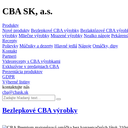
CBA SK, a.s.
Produkty
Nové produkty
Bezlepkové CBA výrobky
Bezlaktózové CBA výrob
výrobky
Mliečne výrobky
Mrazené výrobky
Nealko nápoje
Pekárens
Recepty
Polievky
Múčniky a dezerty
Hlavné jedlá
Nápoje
Omáčky, dipy
Kontakt
Partneri
Videorecepty s CBA výrobkami
Exkluzívne v predajniach CBA
Prezentácia produktov
GDPR
Výherné listiny
kontaktujte nás
cba@cbask.sk
Bezlepkové CBA výrobky