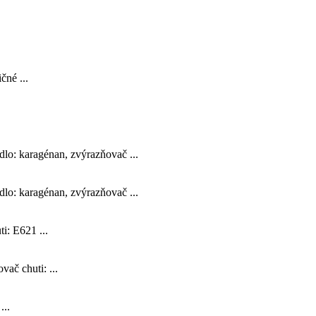
čné ...
adlo: karagénan, zvýrazňovač ...
adlo: karagénan, zvýrazňovač ...
i: E621 ...
ač chuti: ...
...