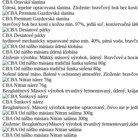
CBA Oravská slanina
Údená, tepelne opracovaná slanina. Zloženie: bravčový bok bez kosti 
CBA Premium Gazdovská slanina
bravčový bok bez kosti s kožou min. 97%, jedlá soľ, konzervačná lát
CBA Desiatové párky
hydinové mechanicky separované mäso min. 40%, pitná voda, bravčové
CBA Od nášho mäsiara údená klobása
Zloženie výrobku: Mäkký mäsový výrobok, údený. Bravčové a hovädz
CBA Od nášho mäsiara tradičná šunka sušená 80g
Sušené údené mäso. Balené v ochrannej atmosfére. Zloženie: bravčové mä
CBA Nitran nárez 76g
Bezgluténový Mäsový výrobok trvanlivý fermentovaný, údený, krájaný 
CBA Šunkový nárez
Bezgluténový. Mäsový výrobok tepelne opracovaný, črevo nie je jedl
CBA Od nášho mäsiara Nitran saláma 300g
Zloženie: BezgluténovýMäsový výrobok trvanlivý fermentovaný,údený,
CBA Od nášho mäsiara Nitran saláma