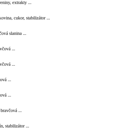
niny, extrakty ...
na, cukor, stabilizátor ...
vá slanina ...
čová ...
čová ...
vá ...
vá ...
bravčová ...
 stabilizátor ...