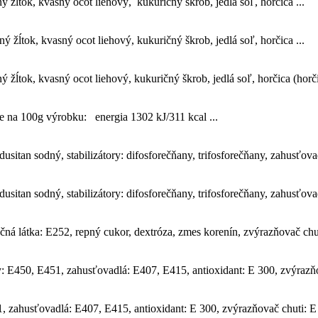
žĺtok, kvasný ocot liehový, kukuričný škrob, jedlá soľ, horčica ...
 žĺtok, kvasný ocot liehový, kukuričný škrob, jedlá soľ, horčica ...
žĺtok, kvasný ocot liehový, kukuričný škrob, jedlá soľ, horčica (horči
e na 100g výrobku: energia 1302 kJ/311 kcal ...
dusitan sodný, stabilizátory: difosforečňany, trifosforečňany, zahusťov
dusitan sodný, stabilizátory: difosforečňany, trifosforečňany, zahusťov
ná látka: E252, repný cukor, dextróza, zmes korenín, zvýrazňovač chut
: E450, E451, zahusťovadlá: E407, E415, antioxidant: E 300, zvýrazňov
, zahusťovadlá: E407, E415, antioxidant: E 300, zvýrazňovač chuti: E 