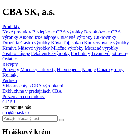
CBA SK, a.s.
Produkty
Nové produkty
Bezlepkové CBA výrobky
Bezlaktózové CBA
výrobky
Alkoholické nápoje
Chladené výrobky
Cukrovinky
Drogéria
Gastro výrobky
Káva, čaj, kakao
Konzervované výrobky
Krmivá
Mäsové výrobky
Mliečne výrobky
Mrazené výrobky
Nealko nápoje
Pekárenské výrobky
Pochutiny
Trvanlivé potraviny
Ostatné
Recepty
Polievky
Múčniky a dezerty
Hlavné jedlá
Nápoje
Omáčky, dipy
Kontakt
Partneri
Videorecepty s CBA výrobkami
Exkluzívne v predajniach CBA
Prezentácia produktov
GDPR
kontaktujte nás
cba@cbask.sk
Hráškový krém