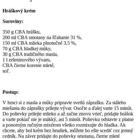
Hráškový krém
Suroviny:
350 g CBA hrášku,
200 ml CBA smotany na šľahanie 31 %,
150 ml CBA mlieka plnotučné 3,5 %,
70 g CBA hladkej múky,
30 g CBA tradičného masla,
1 l zeleninového vývaru,
CBA čierne korenie mleté,
soľ.
Postup:
V hrnci si z masla a múky pripravte svetlú záprašku. Za stáleho
miešania do záprašky prilejte vývar. Osoľte a ďalej varte 15 minút.
Do polievky prilejte mlieko a až začne znovu vrieť, pridajte hrášok
a varte pokiaľ nie je mäkký, asi 5 minút. Polievku odstavte z platne
a ponorným ručným mixérom všetko rozmixujte do hladka. Ak
chcete, aby bol krém bez hrudiek, môžete ho ešte scediť cez jemný
cedník. Na záver pridajte do polievky smotanu, čierne mleté