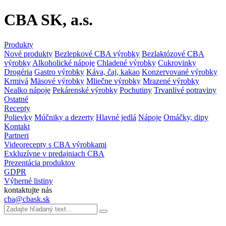
CBA SK, a.s.
Produkty
Nové produkty
Bezlepkové CBA výrobky
Bezlaktózové CBA
výrobky
Alkoholické nápoje
Chladené výrobky
Cukrovinky
Drogéria
Gastro výrobky
Káva, čaj, kakao
Konzervované výrobky
Krmivá
Mäsové výrobky
Mliečne výrobky
Mrazené výrobky
Nealko nápoje
Pekárenské výrobky
Pochutiny
Trvanlivé potraviny
Ostatné
Recepty
Polievky
Múčniky a dezerty
Hlavné jedlá
Nápoje
Omáčky, dipy
Kontakt
Partneri
Videorecepty s CBA výrobkami
Exkluzívne v predajniach CBA
Prezentácia produktov
GDPR
Výherné listiny
kontaktujte nás
cba@cbask.sk