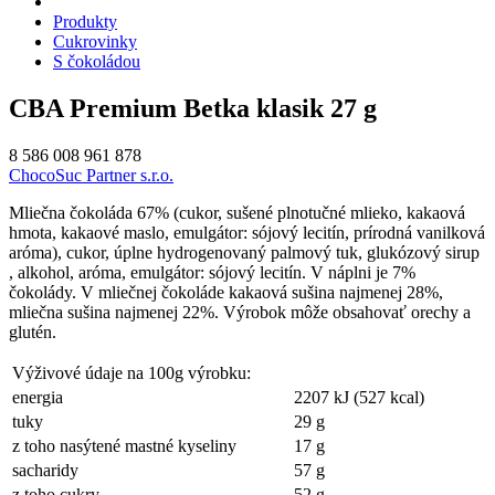
Produkty
Cukrovinky
S čokoládou
CBA Premium Betka klasik 27 g
8 586 008 961 878
ChocoSuc Partner s.r.o.
Mliečna čokoláda 67% (cukor, sušené plnotučné mlieko, kakaová
hmota, kakaové maslo, emulgátor: sójový lecitín, prírodná vanilková
aróma), cukor, úplne hydrogenovaný palmový tuk, glukózový sirup
, alkohol, aróma, emulgátor: sójový lecitín. V náplni je 7%
čokolády. V mliečnej čokoláde kakaová sušina najmenej 28%,
mliečna sušina najmenej 22%. Výrobok môže obsahovať orechy a
glutén.
Výživové údaje na 100g výrobku:
energia
2207 kJ (527 kcal)
tuky
29 g
z toho nasýtené mastné kyseliny
17 g
sacharidy
57 g
z toho cukry
52 g