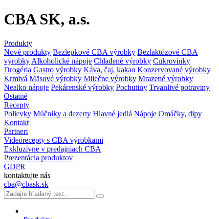
CBA SK, a.s.
Produkty
Nové produkty
Bezlepkové CBA výrobky
Bezlaktózové CBA
výrobky
Alkoholické nápoje
Chladené výrobky
Cukrovinky
Drogéria
Gastro výrobky
Káva, čaj, kakao
Konzervované výrobky
Krmivá
Mäsové výrobky
Mliečne výrobky
Mrazené výrobky
Nealko nápoje
Pekárenské výrobky
Pochutiny
Trvanlivé potraviny
Ostatné
Recepty
Polievky
Múčniky a dezerty
Hlavné jedlá
Nápoje
Omáčky, dipy
Kontakt
Partneri
Videorecepty s CBA výrobkami
Exkluzívne v predajniach CBA
Prezentácia produktov
GDPR
kontaktujte nás
cba@cbask.sk