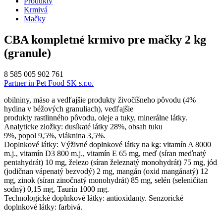
Produkty
Krmivá
Mačky
CBA kompletné krmivo pre mačky 2 kg
(granule)
8 585 005 902 761
Partner in Pet Food SK s.r.o.
obilniny, mäso a vedľajšie produkty živočíšneho pôvodu (4%
hydina v béžových granuliach), vedľajšie
produkty rastlinného pôvodu, oleje a tuky, minerálne látky.
Analyticke zložky: dusíkaté látky 28%, obsah tuku
9%, popol 9,5%, vláknina 3,5%.
Doplnkové látky: Výživné doplnkové látky na kg: vitamín A 8000
m.j., vitamín D3 800 m.j., vitamín E 65 mg, meď (síran meďnatý
pentahydrát) 10 mg, železo (síran železnatý monohydrát) 75 mg, jód
(jodičnan vápenatý bezvodý) 2 mg, mangán (oxid mangánatý) 12
mg, zinok (síran zinočnatý monohydrát) 85 mg, selén (seleničitan
sodný) 0,15 mg, Taurín 1000 mg.
Technologické doplnkové látky: antioxidanty. Senzorické
doplnkové látky: farbivá.