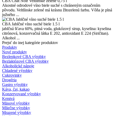
CBA Chat Noir Veltlínske zelené 0,75 l
Akostné odrodové víno biele suché s chráneným označením
pôvodu. Veltlínske zelené má krásnu žltozelenú farbu. Vôňa je plná
južného ...
CBA Jablčné víno suché biele 1.5 l
jablčná šťava 60%, pitná voda, glukózový sirup, kyselina: kyselina
citrónová, konzervačná látka E 202, antioxidant E 224 (Siričitan).
Alkohol ...
Prejsť do inej kategórie produktov
Produkty
Nové produkty
Bezlepkové CBA výrobky
Bezlaktózové CBA výrobky
Alkoholické nápoje
Chladené výrobky
Cukrovinky
Drogéria
Gastro výrobky
Káva, čaj, kakao
Konzervované výrobky
Krmivá
Mäsové výrobky
Mliečne výrobky
Mrazené výrobky