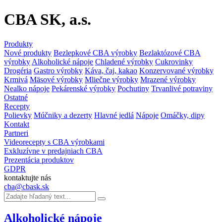
CBA SK, a.s.
Produkty
Nové produkty
Bezlepkové CBA výrobky
Bezlaktózové CBA
výrobky
Alkoholické nápoje
Chladené výrobky
Cukrovinky
Drogéria
Gastro výrobky
Káva, čaj, kakao
Konzervované výrobky
Krmivá
Mäsové výrobky
Mliečne výrobky
Mrazené výrobky
Nealko nápoje
Pekárenské výrobky
Pochutiny
Trvanlivé potraviny
Ostatné
Recepty
Polievky
Múčniky a dezerty
Hlavné jedlá
Nápoje
Omáčky, dipy
Kontakt
Partneri
Videorecepty s CBA výrobkami
Exkluzívne v predajniach CBA
Prezentácia produktov
GDPR
kontaktujte nás
cba@cbask.sk
Alkoholické nápoje