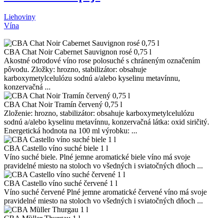
Liehoviny
Vína
CBA Chat Noir Cabernet Sauvignon rosé 0,75 l
Akostné odrodové víno rose polosuché s chráneným označením
pôvodu. Zložky: hrozno, stabilizátor: obsahuje
karboxymetylcelulózu sodnú a/alebo kyselinu metavínnu,
konzervačná ...
CBA Chat Noir Tramín červený 0,75 l
Zloženie: hrozno, stabilizátor: obsahuje karboxymetylcelulózu
sodnú a/alebo kyselinu metavínnu, konzervačná látka: oxid siričitý.
Energetická hodnota na 100 ml výrobku: ...
CBA Castello víno suché biele 1 l
Víno suché biele. Plné jemne aromatické biele víno má svoje
pravidelné miesto na stoloch vo všedných i sviatočných dňoch ...
CBA Castello víno suché červené 1 l
Víno suché červené Plné jemne aromatické červené víno má svoje
pravidelné miesto na stoloch vo všedných i sviatočných dňoch ...