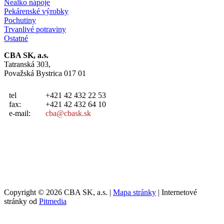
Nealko nápoje
Pekárenské výrobky
Pochutiny
Trvanlivé potraviny
Ostatné
CBA SK, a.s.
Tatranská 303,
Považská Bystrica 017 01
tel
+421 42 432 22 53
fax:
+421 42 432 64 10
e-mail:
cba@cbask.sk
Copyright © 2026 CBA SK, a.s. |
Mapa stránky
| Internetové
stránky od
Pitmedia