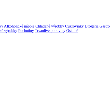
ky
Alkoholické nápoje
Chladené výrobky
Cukrovinky
Drogéria
Gastro
ké výrobky
Pochutiny
Trvanlivé potraviny
Ostatné