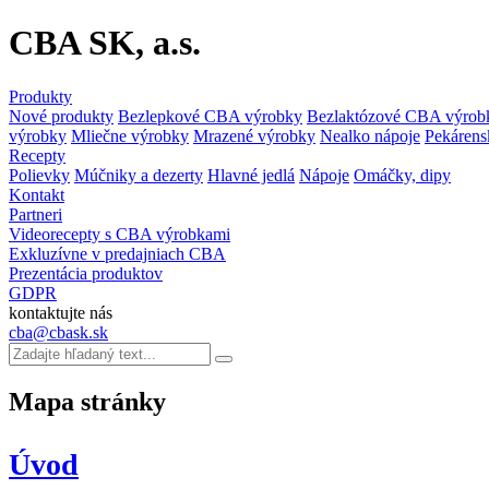
CBA SK, a.s.
Produkty
Nové produkty
Bezlepkové CBA výrobky
Bezlaktózové CBA výrob
výrobky
Mliečne výrobky
Mrazené výrobky
Nealko nápoje
Pekárens
Recepty
Polievky
Múčniky a dezerty
Hlavné jedlá
Nápoje
Omáčky, dipy
Kontakt
Partneri
Videorecepty s CBA výrobkami
Exkluzívne v predajniach CBA
Prezentácia produktov
GDPR
kontaktujte nás
cba@cbask.sk
Mapa stránky
Úvod