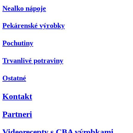
Nealko nápoje
Pekárenské výrobky
Pochutiny
Trvanlivé potraviny
Ostatné
Kontakt
Partneri
Videorecepty s CBA výrobkami