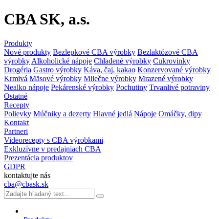
CBA SK, a.s.
Produkty
Nové produkty
Bezlepkové CBA výrobky
Bezlaktózové CBA
výrobky
Alkoholické nápoje
Chladené výrobky
Cukrovinky
Drogéria
Gastro výrobky
Káva, čaj, kakao
Konzervované výrobky
Krmivá
Mäsové výrobky
Mliečne výrobky
Mrazené výrobky
Nealko nápoje
Pekárenské výrobky
Pochutiny
Trvanlivé potraviny
Ostatné
Recepty
Polievky
Múčniky a dezerty
Hlavné jedlá
Nápoje
Omáčky, dipy
Kontakt
Partneri
Videorecepty s CBA výrobkami
Exkluzívne v predajniach CBA
Prezentácia produktov
GDPR
kontaktujte nás
cba@cbask.sk