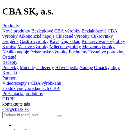
CBA SK, a.s.
Produkty
Nové produkty
Bezlepkové CBA výrobky
Bezlaktózové CBA
výrobky
Alkoholické nápoje
Chladené výrobky
Cukrovinky
Drogéria
Gastro výrobky
Káva, čaj, kakao
Konzervované výrobky
Krmivá
Mäsové výrobky
Mliečne výrobky
Mrazené výrobky
Nealko nápoje
Pekárenské výrobky
Pochutiny
Trvanlivé potraviny
Ostatné
Recepty
Polievky
Múčniky a dezerty
Hlavné jedlá
Nápoje
Omáčky, dipy
Kontakt
Partneri
Videorecepty s CBA výrobkami
Exkluzívne v predajniach CBA
Prezentácia produktov
GDPR
kontaktujte nás
cba@cbask.sk